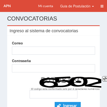
Guia de Postulación
APN
Mi cuenta
CONVOCATORIAS
Ingreso al sistema de convocatorias
Correo
Contraseña
El codigo esta conformado solo por 4 caracteres numèricos
Ingresar