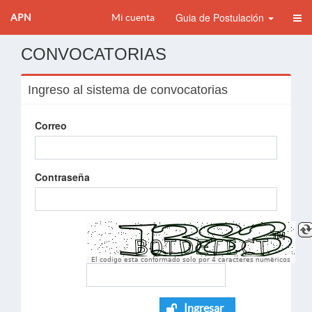
Guia de Postulación
APN
Mi cuenta
CONVOCATORIAS
Ingreso al sistema de convocatorias
Correo
Contraseña
El codigo esta conformado solo por 4 caracteres numèricos
Ingresar