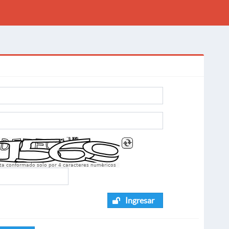
sta conformado solo por 4 caracteres numèricos
Ingresar