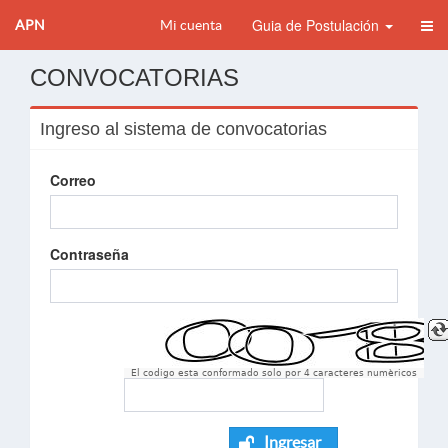
Guia de Postulación
APN
Mi cuenta
CONVOCATORIAS
Ingreso al sistema de convocatorias
Correo
Contraseña
El codigo esta conformado solo por 4 caracteres numèricos
Ingresar