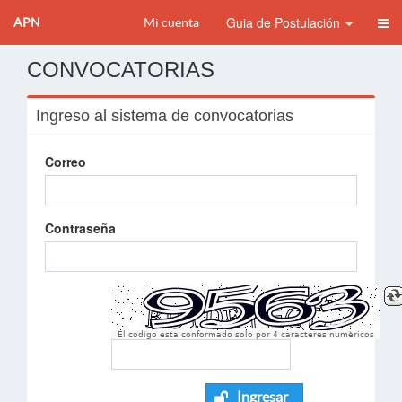
Guia de Postulación
APN
Mi cuenta
CONVOCATORIAS
Ingreso al sistema de convocatorias
Correo
Contraseña
El codigo esta conformado solo por 4 caracteres numèricos
Ingresar