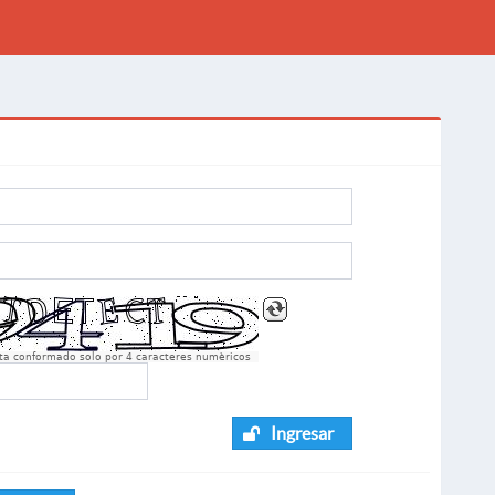
sta conformado solo por 4 caracteres numèricos
Ingresar