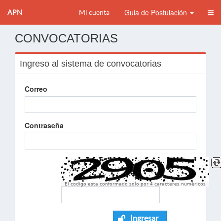
Guia de Postulación
APN
Mi cuenta
CONVOCATORIAS
Ingreso al sistema de convocatorias
Correo
Contraseña
El codigo esta conformado solo por 4 caracteres numèricos
Ingresar