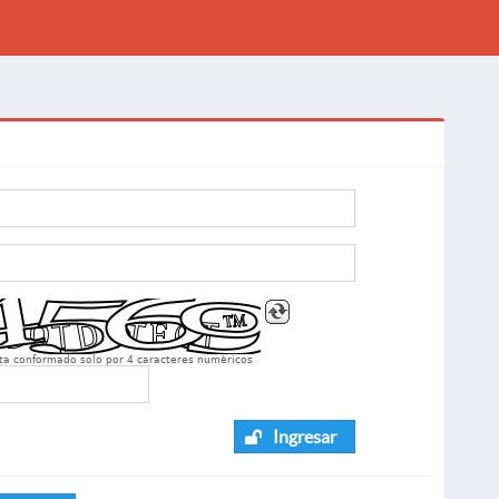
sta conformado solo por 4 caracteres numèricos
Ingresar