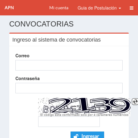
Guia de Postulación
APN
Mi cuenta
CONVOCATORIAS
Ingreso al sistema de convocatorias
Correo
Contraseña
El codigo esta conformado solo por 4 caracteres numèricos
Ingresar