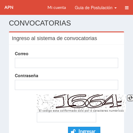
Guia de Postulación
APN
Mi cuenta
CONVOCATORIAS
Ingreso al sistema de convocatorias
Correo
Contraseña
El codigo esta conformado solo por 4 caracteres numèricos
Ingresar