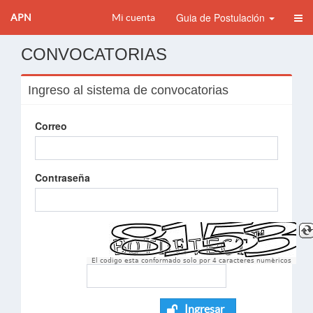
Guia de Postulación
APN
Mi cuenta
CONVOCATORIAS
Ingreso al sistema de convocatorias
Correo
Contraseña
El codigo esta conformado solo por 4 caracteres numèricos
Ingresar