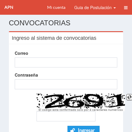
Guia de Postulación
APN
Mi cuenta
CONVOCATORIAS
Ingreso al sistema de convocatorias
Correo
Contraseña
El codigo esta conformado solo por 4 caracteres numèricos
Ingresar