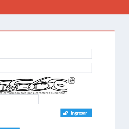
sta conformado solo por 4 caracteres numèricos
Ingresar