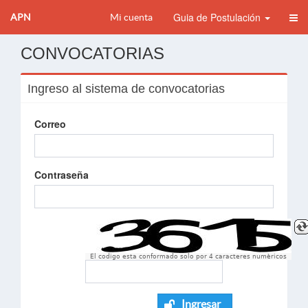
Guia de Postulación
APN
Mi cuenta
CONVOCATORIAS
Ingreso al sistema de convocatorias
Correo
Contraseña
El codigo esta conformado solo por 4 caracteres numèricos
Ingresar