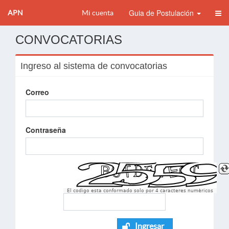
Guia de Postulación
APN
Mi cuenta
CONVOCATORIAS
Ingreso al sistema de convocatorias
Correo
Contraseña
El codigo esta conformado solo por 4 caracteres numèricos
Ingresar