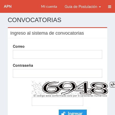
Guia de Postulación
APN
Mi cuenta
CONVOCATORIAS
Ingreso al sistema de convocatorias
Correo
Contraseña
El codigo esta conformado solo por 4 caracteres numèricos
Ingresar