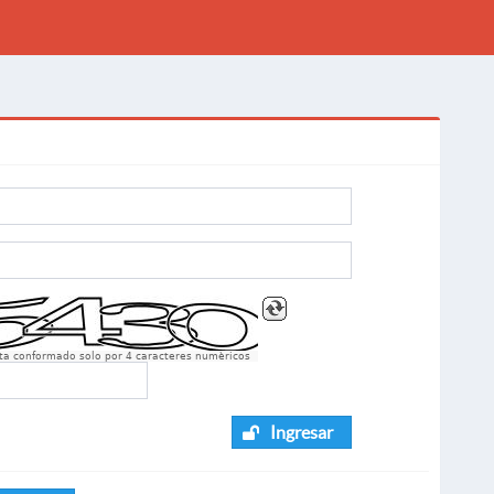
sta conformado solo por 4 caracteres numèricos
Ingresar