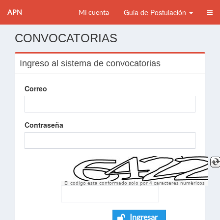
Guia de Postulación
APN
Mi cuenta
CONVOCATORIAS
Ingreso al sistema de convocatorias
Correo
Contraseña
El codigo esta conformado solo por 4 caracteres numèricos
Ingresar