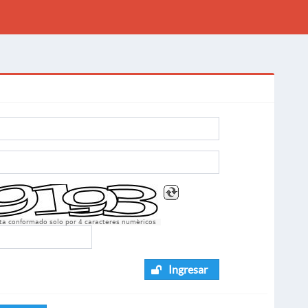
sta conformado solo por 4 caracteres numèricos
Ingresar