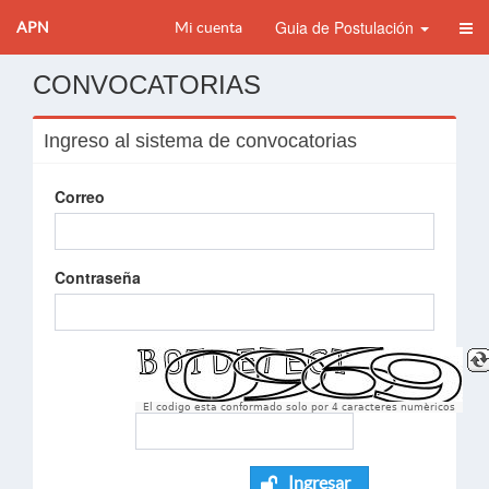
Guia de Postulación
APN
Mi cuenta
CONVOCATORIAS
Ingreso al sistema de convocatorias
Correo
Contraseña
El codigo esta conformado solo por 4 caracteres numèricos
Ingresar