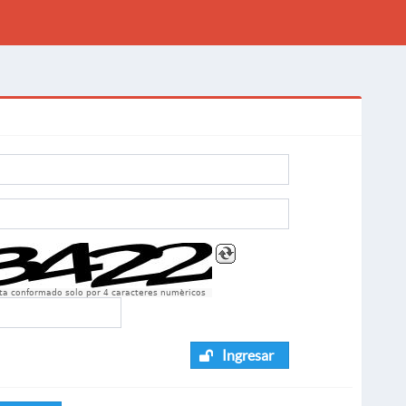
sta conformado solo por 4 caracteres numèricos
Ingresar