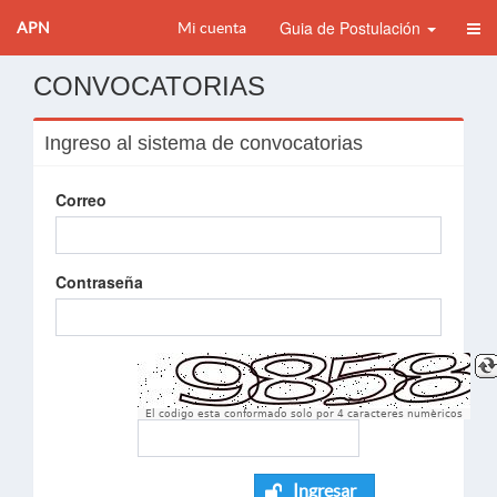
Guia de Postulación
APN
Mi cuenta
CONVOCATORIAS
Ingreso al sistema de convocatorias
Correo
Contraseña
El codigo esta conformado solo por 4 caracteres numèricos
Ingresar