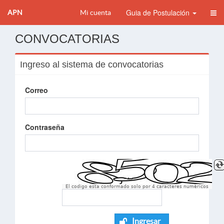
Guia de Postulación
APN
Mi cuenta
CONVOCATORIAS
Ingreso al sistema de convocatorias
Correo
Contraseña
El codigo esta conformado solo por 4 caracteres numèricos
Ingresar