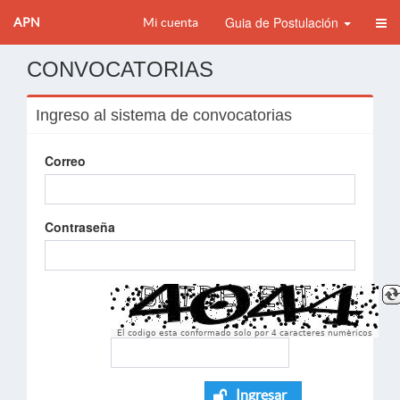
Guia de Postulación
APN
Mi cuenta
CONVOCATORIAS
Ingreso al sistema de convocatorias
Correo
Contraseña
El codigo esta conformado solo por 4 caracteres numèricos
Ingresar