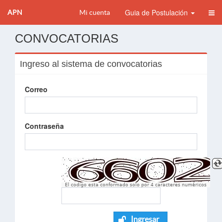
Guia de Postulación
APN
Mi cuenta
CONVOCATORIAS
Ingreso al sistema de convocatorias
Correo
Contraseña
El codigo esta conformado solo por 4 caracteres numèricos
Ingresar