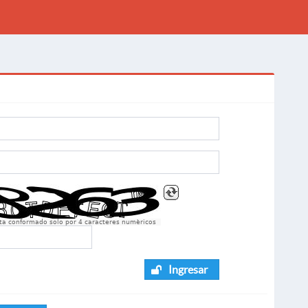
sta conformado solo por 4 caracteres numèricos
Ingresar