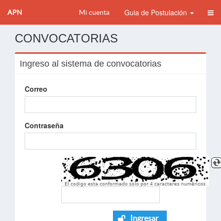
Guia de Postulación
APN
Mi cuenta
CONVOCATORIAS
Ingreso al sistema de convocatorias
Correo
Contraseña
El codigo esta conformado solo por 4 caracteres numèricos
Ingresar