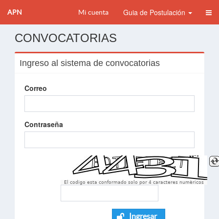
Guia de Postulación
APN
Mi cuenta
CONVOCATORIAS
Ingreso al sistema de convocatorias
Correo
Contraseña
El codigo esta conformado solo por 4 caracteres numèricos
Ingresar