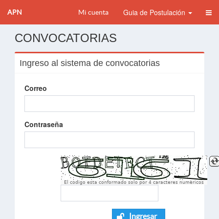
Guia de Postulación
APN
Mi cuenta
CONVOCATORIAS
Ingreso al sistema de convocatorias
Correo
Contraseña
El codigo esta conformado solo por 4 caracteres numèricos
Ingresar