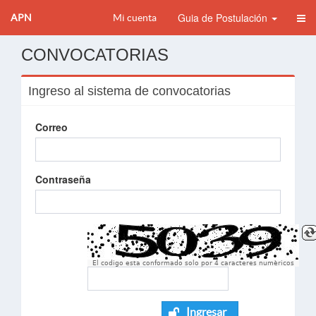
Guia de Postulación
APN
Mi cuenta
CONVOCATORIAS
Ingreso al sistema de convocatorias
Correo
Contraseña
El codigo esta conformado solo por 4 caracteres numèricos
Ingresar