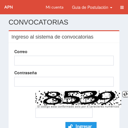
Guia de Postulación
APN
Mi cuenta
CONVOCATORIAS
Ingreso al sistema de convocatorias
Correo
Contraseña
El codigo esta conformado solo por 4 caracteres numèricos
Ingresar