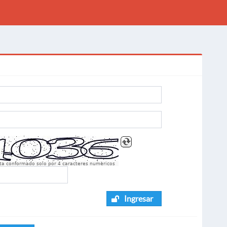
sta conformado solo por 4 caracteres numèricos
Ingresar