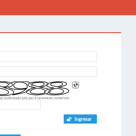
sta conformado solo por 4 caracteres numèricos
Ingresar