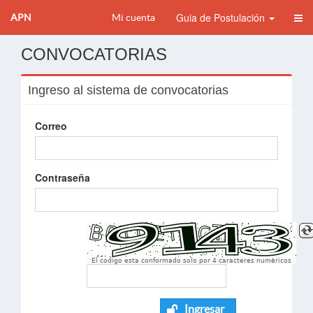
Guia de Postulación
APN
Mi cuenta
CONVOCATORIAS
Ingreso al sistema de convocatorias
Correo
Contraseña
El codigo esta conformado solo por 4 caracteres numèricos
Ingresar