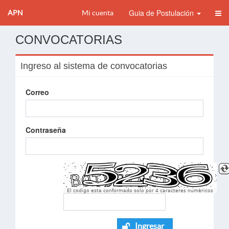
Guia de Postulación
APN
Mi cuenta
CONVOCATORIAS
Ingreso al sistema de convocatorias
Correo
Contraseña
El codigo esta conformado solo por 4 caracteres numèricos
Ingresar