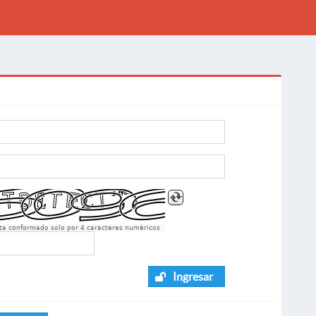
sta conformado solo por 4 caracteres numèricos
Ingresar