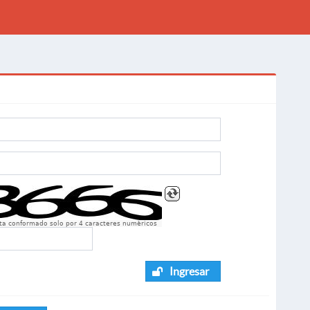
sta conformado solo por 4 caracteres numèricos
Ingresar