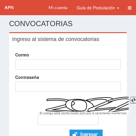
Guia de Postulación
APN
Mi cuenta
CONVOCATORIAS
Ingreso al sistema de convocatorias
Correo
Contraseña
El codigo esta conformado solo por 4 caracteres numèricos
Ingresar