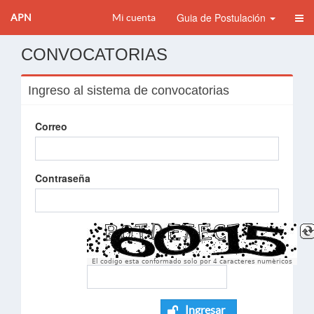
Guia de Postulación
APN
Mi cuenta
CONVOCATORIAS
Ingreso al sistema de convocatorias
Correo
Contraseña
El codigo esta conformado solo por 4 caracteres numèricos
Ingresar