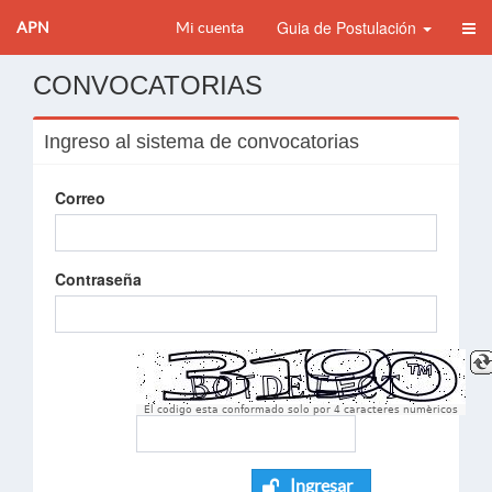
Guia de Postulación
APN
Mi cuenta
CONVOCATORIAS
Ingreso al sistema de convocatorias
Correo
Contraseña
El codigo esta conformado solo por 4 caracteres numèricos
Ingresar