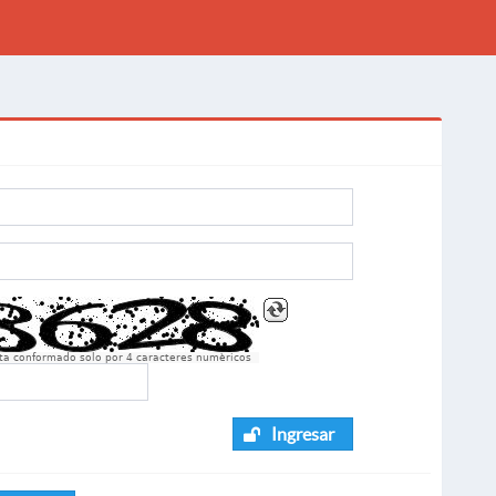
sta conformado solo por 4 caracteres numèricos
Ingresar