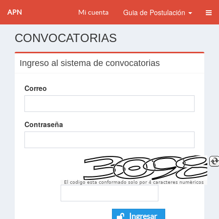
Guia de Postulación
APN
Mi cuenta
CONVOCATORIAS
Ingreso al sistema de convocatorias
Correo
Contraseña
El codigo esta conformado solo por 4 caracteres numèricos
Ingresar