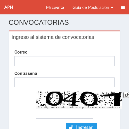
Guia de Postulación
APN
Mi cuenta
CONVOCATORIAS
Ingreso al sistema de convocatorias
Correo
Contraseña
El codigo esta conformado solo por 4 caracteres numèricos
Ingresar