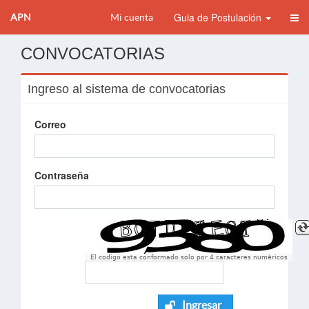
Guia de Postulación
APN
Mi cuenta
CONVOCATORIAS
Ingreso al sistema de convocatorias
Correo
Contraseña
El codigo esta conformado solo por 4 caracteres numèricos
Ingresar