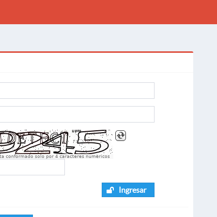
sta conformado solo por 4 caracteres numèricos
Ingresar