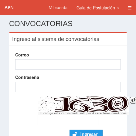
Guia de Postulación
APN
Mi cuenta
CONVOCATORIAS
Ingreso al sistema de convocatorias
Correo
Contraseña
El codigo esta conformado solo por 4 caracteres numèricos
Ingresar