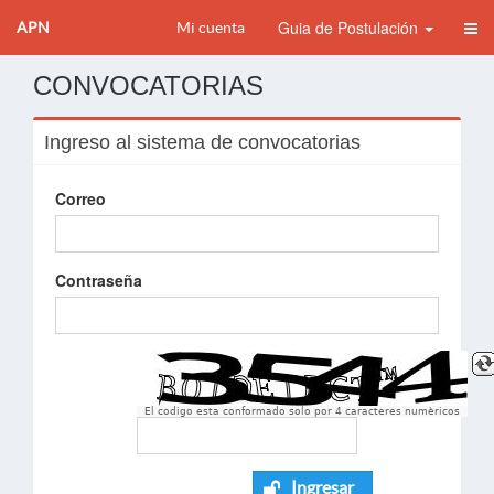
Guia de Postulación
APN
Mi cuenta
CONVOCATORIAS
Ingreso al sistema de convocatorias
Correo
Contraseña
El codigo esta conformado solo por 4 caracteres numèricos
Ingresar