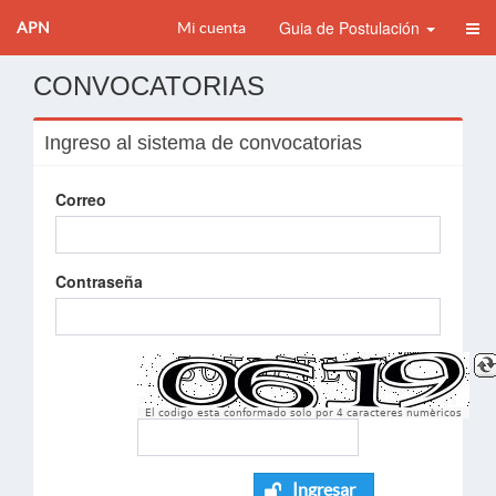
Guia de Postulación
APN
Mi cuenta
CONVOCATORIAS
Ingreso al sistema de convocatorias
Correo
Contraseña
El codigo esta conformado solo por 4 caracteres numèricos
Ingresar