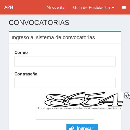
Guia de Postulación
APN
Mi cuenta
CONVOCATORIAS
Ingreso al sistema de convocatorias
Correo
Contraseña
El codigo esta conformado solo por 4 caracteres numèricos
Ingresar