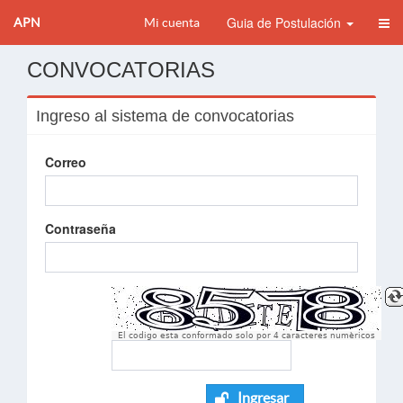
Guia de Postulación
APN
Mi cuenta
CONVOCATORIAS
Ingreso al sistema de convocatorias
Correo
Contraseña
El codigo esta conformado solo por 4 caracteres numèricos
Ingresar